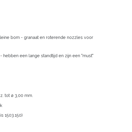
eine bom - granaat en roterende nozzles voor
 hebben een lange standtijd en zijn een "must"
z. tot ø 3,00 mm.
ek
is 1503.150)