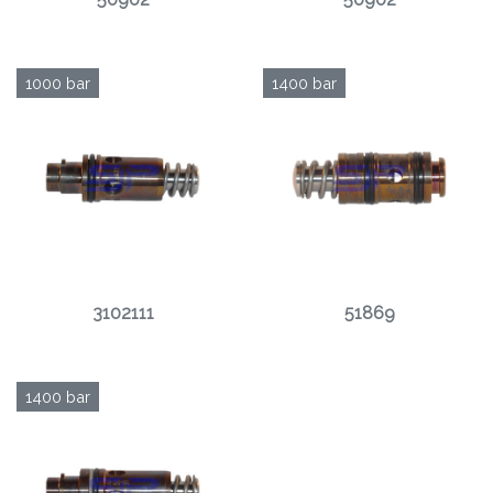
1000 bar
1400 bar
3102111
51869
1400 bar