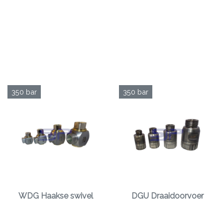
350 bar
350 bar
WDG Haakse swivel
DGU Draaidoorvoer